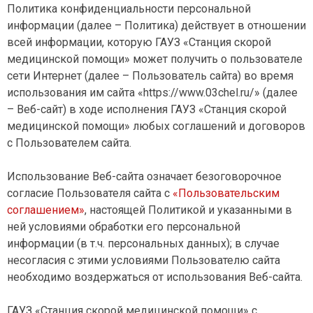
КРУГЛОСУТОЧНО
Политика конфиденциальности персональной
CПИСОК НОМЕРОВ
информации (далее – Политика) действует в отношении
03
Городской
всей информации, которую ГАУЗ «Станция скорой
медицинской помощи» может получить о пользователе
103
Сотовые операторы
сети Интернет (далее – Пользователь сайта) во время
использования им сайта «https://www.03chel.ru/» (далее
112
Общий экстренный
– Веб-сайт) в ходе исполнения ГАУЗ «Станция скорой
медицинской помощи» любых соглашений и договоров
с Пользователем сайта.
Использование Веб-сайта означает безоговорочное
согласие Пользователя сайта с
«Пользовательским
соглашением»
, настоящей Политикой и указанными в
ней условиями обработки его персональной
информации (в т.ч. персональных данных); в случае
несогласия с этими условиями Пользователю сайта
необходимо воздержаться от использования Веб-сайта.
ГАУЗ «Станция скорой медицинской помощи» с