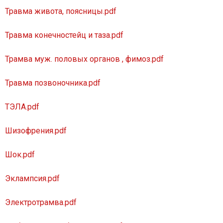
Травма живота, поясницы.pdf
Травма конечностейц и таза.pdf
Трамва муж. половых органов , фимоз.pdf
Травма позвоночника.pdf
ТЭЛА.pdf
Шизофрения.pdf
Шок.pdf
Эклампсия.pdf
Электротрамва.pdf