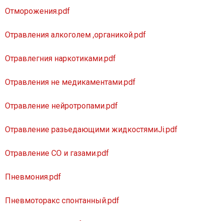
Отморожения.pdf
Отравления алкоголем ,органикой.pdf
Отравлегния наркотиками.pdf
Отравления не медикаментами.pdf
Отравление нейротропами.pdf
Отравление разьедающими жидкостямиJi.pdf
Отравление СО и газами.pdf
Пневмония.pdf
Пневмоторакс спонтанный.pdf