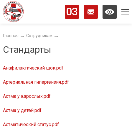
03
ОБЩИЕ СВЕДЕНИЯ
Главная
Сотрудникам
Стандарты
ИНФОРМАЦИЯ
НАСЕЛЕНИЮ
Анафилактический шок.pdf
СОТРУДНИКАМ
Артериальная гипертензия.pdf
НОВОСТИ
КОНТАКТЫ
Астма у взрослых.pdf
Астма у детей.pdf
Астматический статус.pdf