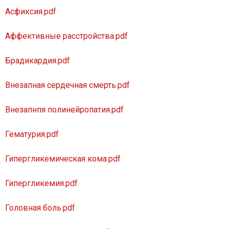
КРУГЛОСУТОЧНО
CПИСОК НОМЕРОВ
Асфиксия.pdf
03
Городской
Аффективные расстройства.pdf
103
Сотовые операторы
Брадикардия.pdf
112
Общий экстренный
Внезапная сердечная смерть.pdf
Внезапнпя полинейропатия.pdf
Гематурия.pdf
Гипергликемическая кома.pdf
Гипергликемия.pdf
Головная боль.pdf