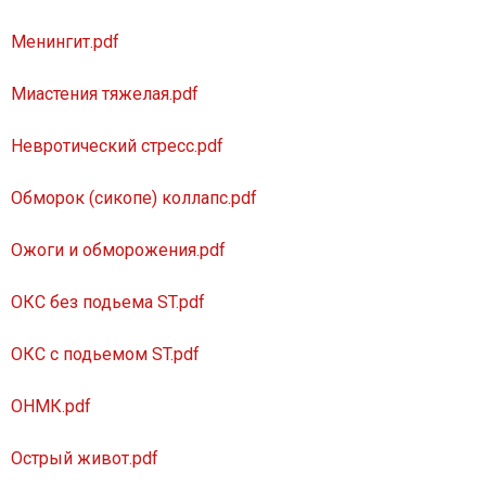
Менингит.pdf
Миастения тяжелая.pdf
Невротический стресс.pdf
Обморок (сикопе) коллапс.pdf
Ожоги и обморожения.pdf
ОКС без подьема ST.pdf
ОКС с подьемом ST.pdf
ОНМК.pdf
Острый живот.pdf